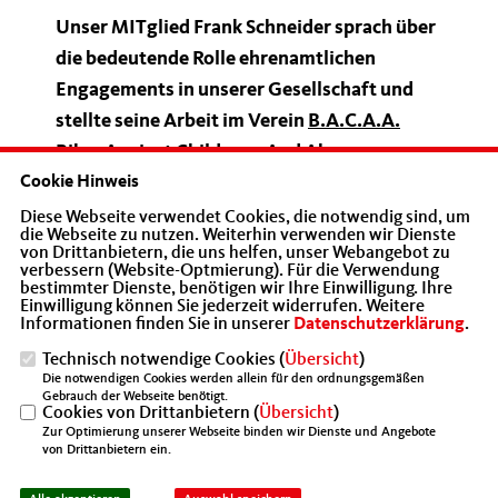
Unser MITglied Frank Schneider sprach über
die bedeutende Rolle ehrenamtlichen
Engagements in unserer Gesellschaft und
stellte seine Arbeit im Verein
B.A.C.A.A.
Biker Against Childporn And Abuse
vor.
Cookie Hinweis
Dabei ging es auch um ein oft tabuisiertes,
aber äußerst wichtiges Thema: die
Diese Webseite verwendet Cookies, die notwendig sind, um
die Webseite zu nutzen. Weiterhin verwenden wir Dienste
Prävention sexualisierter Gewalt gegen
von Drittanbietern, die uns helfen, unser Webangebot zu
verbessern (Website-Optmierung). Für die Verwendung
Kinder und Jugendliche. Sensibilisierung,
bestimmter Dienste, benötigen wir Ihre Einwilligung. Ihre
Einwilligung können Sie jederzeit widerrufen. Weitere
Präventionsarbeit und der Schutz von
Informationen finden Sie in unserer
Datenschutzerklärung
.
Kindern und Familien stehen im Mittelpunkt
Technisch notwendige Cookies (
Übersicht
)
dieses Engagements.
Die notwendigen Cookies werden allein für den ordnungsgemäßen
Gebrauch der Webseite benötigt.
Cookies von Drittanbietern (
Übersicht
)
Gleichzeitig hatten wir die schöne
Zur Optimierung unserer Webseite binden wir Dienste und Angebote
von Drittanbietern ein.
Gelegenheit, unserem Mitglied Siegfried
Noack zu seinem 80. Geburtstag zu