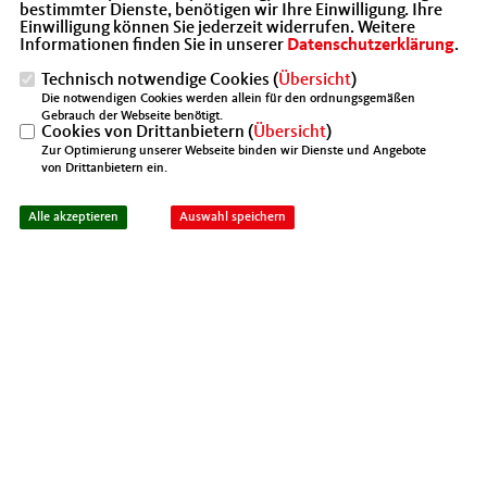
bestimmter Dienste, benötigen wir Ihre Einwilligung. Ihre
Einwilligung können Sie jederzeit widerrufen. Weitere
Informationen finden Sie in unserer
Datenschutzerklärung
.
Technisch notwendige Cookies (
Übersicht
)
Die notwendigen Cookies werden allein für den ordnungsgemäßen
Gebrauch der Webseite benötigt.
Cookies von Drittanbietern (
Übersicht
)
Zur Optimierung unserer Webseite binden wir Dienste und Angebote
von Drittanbietern ein.
Alle akzeptieren
Auswahl speichern
Diesmal gab es neben einem leckeren Frühstück einen
Vortrag von Frank Töpper von der all in com GmbH zum
Thema „IP-Telefonanschlüsse – Fluch oder Segen?“. Danke
an unseren Referenten für seinen informativen Vortrag.
Wer nicht beim Unternehmerfrühstück dabei sein konnte,
kann alle Infos und Tipps zum Thema am Ende dieses
Rundbriefs nochmal nachlesen. Frank Töpper steht Ihnen
für Ihre Nachfragen gerne zur Verfügung.
02.06.2016, 17:22 Uhr